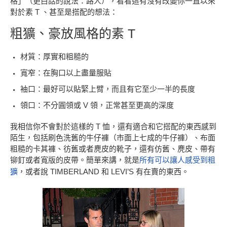
格」（更白話的說法：路人），看看這有沒有改變你一直以來
對於素 T 、甚至是搭配的想法：
粗獷、豪放風格的素 T
材質：厚實和粗糙的
寬窄：在胸口以上盡量服貼
袖口：最好可以貼緊上臂，而且有它至少一半的長度
領口：不分圓領或 V 領，正常甚至更高的深度
我相信你不會對於這樣的 T 恤，還有適合和它搭配的東西感到
陌生，包括刷色洗舊的牛仔褲（市面上七成的牛仔褲）、布面
粗糙的卡其褲、彷舊或者麂皮的靴子，還有仿舊、麂皮、帶有
铆釘或者寬版的皮帶。簡單來講，就是
所有可以讓人感受到粗
獷
，或者說 TIMBERLAND 和 LEVI’S 有在賣的東西。