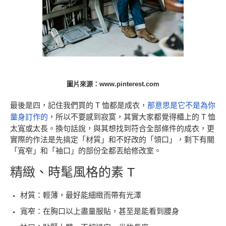
圖片來源：www.pinterest.com
最後是四，記住我們買的 T 恤都是成衣，
那意思是它不是為你
量身訂作的
，所以不要感到寂寞，其實大家都覺得櫃上的 T 恤
太寬或太長。換句話說，與其想找到符合全部條件的成衣，更
實際的作法是先搞定「材質」和不好改的「領口」，剩下有關
「寬窄」和「袖口」的部份全都丟給修改室。
精緻、時髦風格的素 T
材質：輕薄，最好能細緻而帶有光澤
寬窄：在胸口以上盡量服貼，甚至是能看到腰身