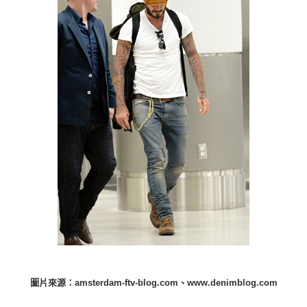
圖片來源：amsterdam-ftv-blog.com、www.denimblog.com