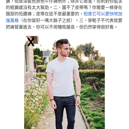
獷，但是深藍色原色牛仔褲例外；除非它很寬，否則對你追求
的粗獷感沒有太大幫助。二，露不了皮帶嗎？你需要一條穿在
髖部的低腰褲；皮帶在這不是最重要的，
但是它可以更快地加
強風格
（在你留好一嘴大鬍子之前）。三，穿靴子不代表就要
把褲管塞進去，你可以不用犧牲腿長，但仍然穿得很好看。