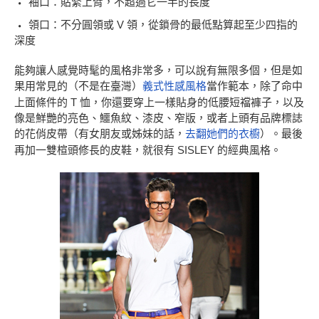
袖口：貼緊上臂，不超過它一半的長度
領口：不分圓領或 V 領，從鎖骨的最低點算起至少四指的
深度
能夠讓人感覺時髦的風格非常多，可以說有無限多個，但是如
果用常見的（不是在臺灣）
義式性感風格
當作範本，除了命中
上面條件的 T 恤，你還要穿上一樣貼身的低腰短襠褲子，以及
像是鮮艷的亮色、鱷魚紋、漆皮、窄版，或者上頭有品牌標誌
的花俏皮帶（有女朋友或姊妹的話，
去翻她們的衣櫥
）。最後
再加一雙楦頭修長的皮鞋，就很有 SISLEY 的經典風格。