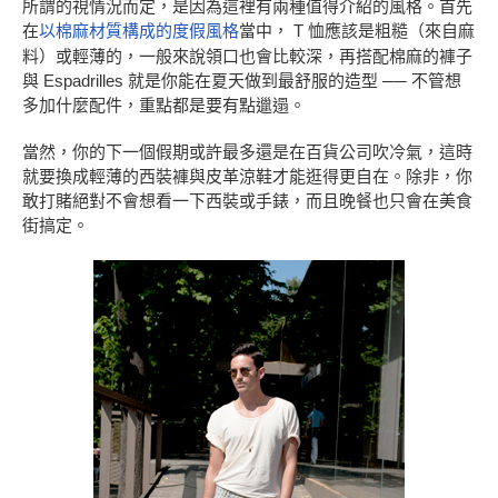
所謂的視情況而定，是因為這裡有兩種值得介紹的風格。首先
在
以棉麻材質構成的度假風格
當中， T 恤應該是粗糙（來自麻
料）或輕薄的，一般來說領口也會比較深，再搭配棉麻的褲子
與 Espadrilles 就是你能在夏天做到最舒服的造型 ── 不管想
多加什麼配件，重點都是要有點邋遢。
當然，你的下一個假期或許最多還是在百貨公司吹冷氣，這時
就要換成輕薄的西裝褲與皮革涼鞋才能逛得更自在。除非，你
敢打賭絕對不會想看一下西裝或手錶，而且晚餐也只會在美食
街搞定。