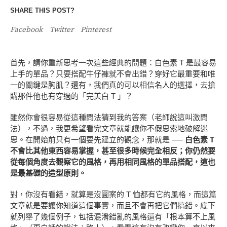
SHARE THIS POST?
Facebook
Twitter
Pinterest
首先，請你重新思考一次這些經典的問題：白色素 T 是最容易
上手的單品？只要搭配牛仔褲就不會出錯？穿好它最重要和唯
一的關鍵是胸肌？還有，我們真的可以相信名人的選擇，去搶
購那件他也有穿過的「完美白 T 」？
雖然你會很容易從這種問法猜到我的答案（老師說這叫激問
法），不過，我更希望看完文章就能讓你不假思索地破解迷
思。在開始前只有一個要先建立的觀念，那就是 ──
白色素 T
不會比其他東西容易掌握，甚至很多時候完全相反；你仍然要
從每個角度去觀察它的風格，再用相同風格的單品搭配，這也
是最基礎的造型原則。
對，你沒有看錯，就算是沒圖案的 T 恤都有它的風格，而這篇
文章就是要讓你知道這個事實，而且不會再把它們搞錯。底下
就列舉了幾個例子，包括混淆錯亂的風格還有「根本算不上風