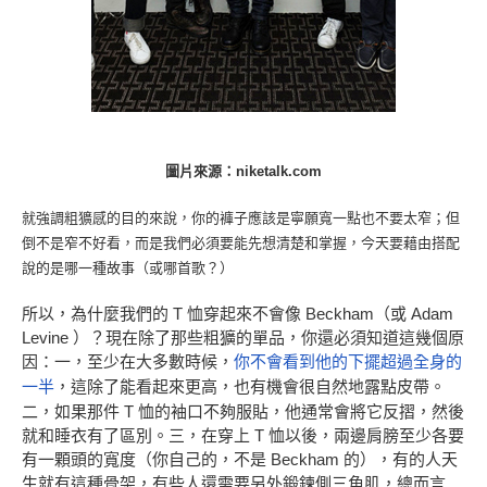
圖片來源：niketalk.com
就強調粗獷感的目的來說，你的褲子應該是寧願寬一點也不要太窄；但
倒不是窄不好看，而是我們必須要能先想清楚和掌握，今天要藉由搭配
說的是哪一種故事（或哪首歌？）
所以，為什麼我們的 T 恤穿起來不會像 Beckham（或 Adam
Levine ）？現在除了那些粗獷的單品，你還必須知道這幾個原
因：一，至少在大多數時候，
你不會看到他的下擺超過全身的
一半
，這除了能看起來更高，也有機會很自然地露點皮帶。
二，如果那件 T 恤的袖口不夠服貼，他通常會將它反摺，然後
就和睡衣有了區別。三，在穿上 T 恤以後，兩邊肩膀至少各要
有一顆頭的寬度（你自己的，不是 Beckham 的），有的人天
生就有這種骨架，有些人還需要另外鍛鍊側三角肌，總而言