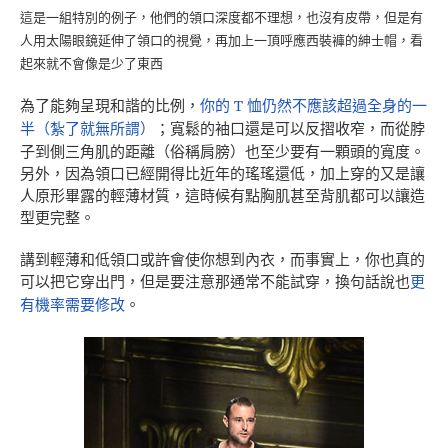
這是一組特別的例子，他們的領口深度都不理想，也沒有皮帶，但是有
人用太陽眼鏡延伸了領口的視覺，再加上一頂呼應西裝褲的紳士帽，看
起來就不會像是少了東西
為了能夠呈現和諧的比例，
你的 T 恤仍然不應該超過全身的一
半（紮了就無所謂）
；寬鬆的袖口還是可以反摺收窄，而從脖
子到側三角肌的距離（俗稱肩膀）也至少要有一顆頭的寬度。
另外，因為領口已經開得比近年的瑤瑤還低，加上穿的又是讓
人原形畢露的輕薄材質，這時候有點胸肌甚至背肌都可以讓造
型更完整。
講到輕薄和低領口或許會使你想到內衣，而事實上，你也真的
可以把它穿出門，但是要注意那通常不能試穿，換句話說也
更
有機率需要修改
。