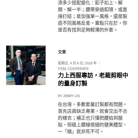
添多少搭配變化：釦子扣上、解
開、解一半；腰帶穿過釦環，或直
接打結；是加強單一風格，還是製
造不同風格反差。重點只在於，你
是否有找到足夠輕薄的外套。
文章
星期日, 4 月 8 日, 2018 年
ITEM
,
COOPERATE
力上西服專訪，老裁剪眼中
的量身訂製
BY
JIMMY LIN
在台灣，多數套量訂製都有問題。
首先店員缺乏專業，就會交出不合
的樣衣；補正也只懂把腰掐到服
貼，但碰上腰線很細的健美體型，
一「縮」就非死不可。