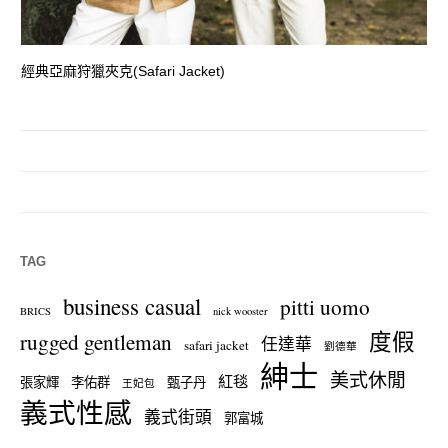
經典亞麻狩獵夾克(Safari Jacket)
一
TAG
business casual
pitti uomo
BRICS
nick wooster
度假
rugged gentleman
任達華
safari jacket
劉德華
紳士
美式休閒
紅毯
張家輝
李佑群
甄子丹
王妃包
義式性感
義式街頭
郭富城