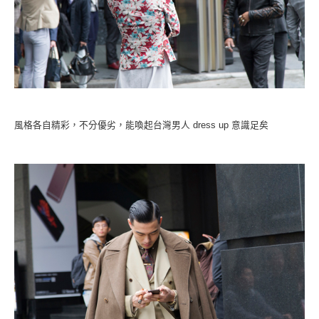
風格各自精彩，不分優劣，能喚起台灣男人 dress up 意識足矣