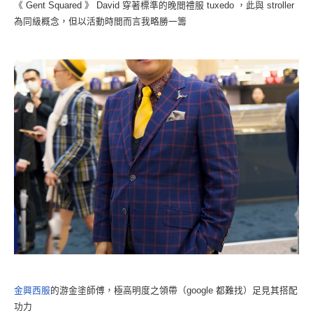
《 Gent Squared 》 David 穿著標準的晚間禮服 tuxedo ，此與 stroller
為同級概念，但以活動時間而言我略勝一籌
金興西服
的游金塗師傅，極高明度之領帶（google 都難找）足見其搭配
功力