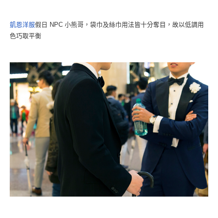
凱恩洋服
假日 NPC 小熊哥，袋巾及絲巾用法皆十分奪目，故以低調用
色巧取平衡