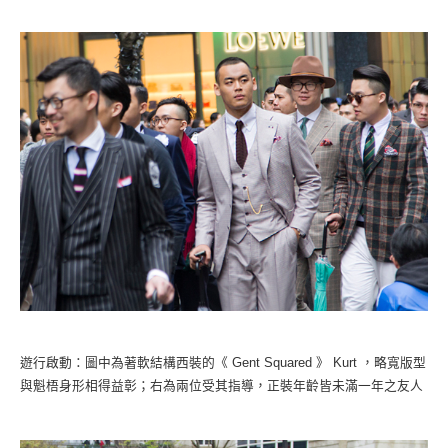
遊行啟動：圖中為著軟結構西裝的《 Gent Squared 》 Kurt ，略寬版型
與魁梧身形相得益彰；右為兩位受其指導，正裝年齡皆未滿一年之友人