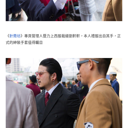
《
針黹坊
》專頁管理人暨力上西服裁縫劉軒軒，本人禮服出自其手，正
式的紳裝手套值得矚目