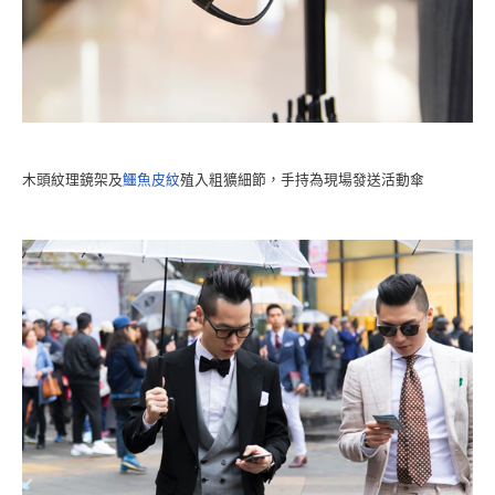
木頭紋理鏡架及
鱷魚皮紋
殖入粗獷細節，手持為現場發送活動傘