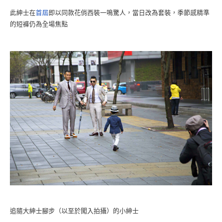
此紳士在
首屆
即以同款花俏西裝一鳴驚人，當日改為套裝，季節感精準
的短褲仍為全場焦點
追隨大紳士腳步（以至於闖入拍攝）的小紳士