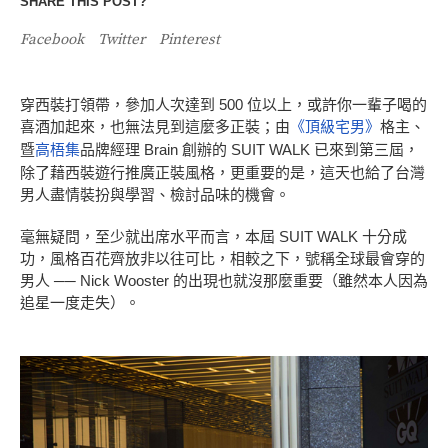
SHARE THIS POST?
Facebook
Twitter
Pinterest
穿西裝打領帶，參加人次達到 500 位以上，或許你一輩子喝的
喜酒加起來，也無法見到這麼多正裝；由
《頂級宅男》
格主、
暨
高梧集
品牌經理 Brain 創辦的 SUIT WALK 已來到第三屆，
除了藉西裝遊行推廣正裝風格，更重要的是，這天也給了台灣
男人盡情裝扮與學習、檢討品味的機會。
毫無疑問，至少就出席水平而言，本屆 SUIT WALK 十分成
功，風格百花齊放非以往可比，相較之下，號稱全球最會穿的
男人 ── Nick Wooster 的出現也就沒那麼重要（雖然本人因為
追星一度走失）。