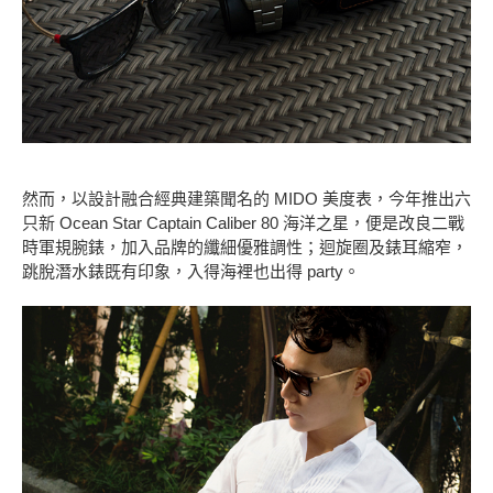
然而，以設計融合經典建築聞名的 MIDO 美度表，今年推出六
只新 Ocean Star Captain Caliber 80 海洋之星，便是改良二戰
時軍規腕錶，加入品牌的纖細優雅調性；迴旋圈及錶耳縮窄，
跳脫潛水錶既有印象，入得海裡也出得 party。