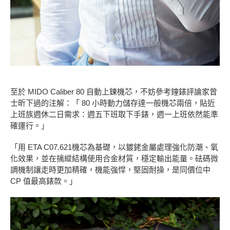
至於 MIDO Caliber 80 自動上鍊機芯，不妨參考鐘錶評論家曾
士昕下過的注解：「 80 小時動力儲存達一般機芯兩倍，貼近
上班族週休二日需求：週五下班取下手錶，週一上班依然能準
確運行。」
「用 ETA C07.621機芯為基礎，以鍍銠金屬處理強化防潮、氧
化效果，並在擒縱結構使用合金材質，穩定輸出能量。砝碼微
調機制讓走時更加精確，機能強悍，堅固耐操，是同價位中
CP 值最高錶款。」