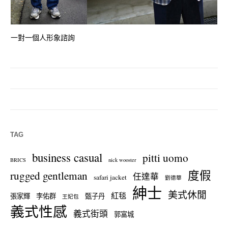
一對一個人形象諮詢
TAG
business casual
pitti uomo
BRICS
nick wooster
度假
rugged gentleman
任達華
safari jacket
劉德華
紳士
美式休閒
紅毯
張家輝
李佑群
甄子丹
王妃包
義式性感
義式街頭
郭富城