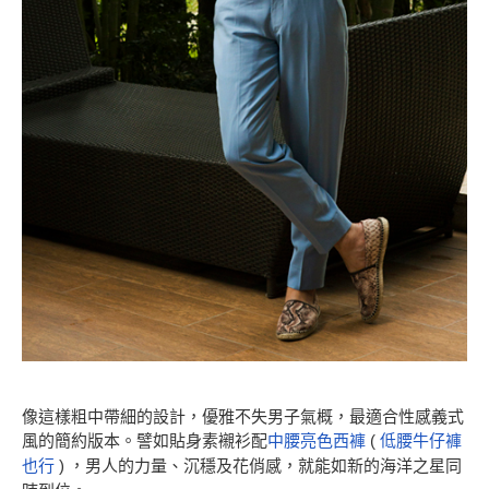
像這樣粗中帶細的設計，優雅不失男子氣概，最適合性感義式
風的簡約版本。譬如貼身素襯衫配
中腰亮色西褲
(
低腰牛仔褲
也行
) ，男人的力量、沉穩及花俏感，就能如新的海洋之星同