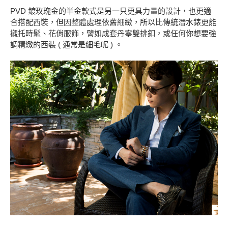
PVD 鍍玫瑰金的半金款式是另一只更具力量的設計，也更適
合搭配西裝，但因整體處理依舊細緻，所以比傳統潛水錶更能
襯托時髦、花俏服飾，譬如成套丹寧雙排釦，或任何你想要強
調精緻的西裝 ( 通常是細毛呢 ) 。