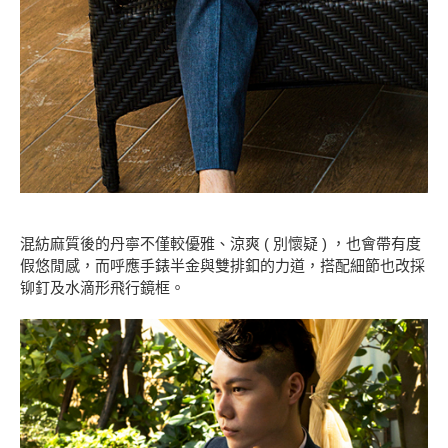
混紡麻質後的丹寧不僅較優雅、涼爽 ( 別懷疑 ) ，也會帶有度
假悠閒感，而呼應手錶半金與雙排釦的力道，搭配細節也改採
铆釘及水滴形飛行鏡框。