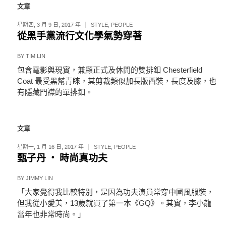
文章
星期四, 3 月 9 日, 2017 年
STYLE
,
PEOPLE
從黑手黨流行文化學氣勢穿著
BY
TIM LIN
包含電影與現實，兼顧正式及休閒的雙排釦 Chesterfield
Coat 最受黑幫青睞，其剪裁類似加長版西裝，長度及膝，也
有隱藏門襟的單排釦。
文章
星期一, 1 月 16 日, 2017 年
STYLE
,
PEOPLE
甄子丹 ‧ 時尚真功夫
BY
JIMMY LIN
「大家覺得我比較特別，是因為功夫演員常穿中國風服裝，
但我從小愛美，13歲就買了第一本《GQ》。其實，李小龍
當年也非常時尚。」