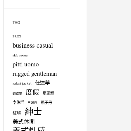
TAG
BRICS
business casual
nick wooster
pitti uomo
rugged gentleman
任達華
safari jacket
度假
張家輝
劉德華
李佑群
甄子丹
王妃包
紳士
紅毯
美式休閒
義式性感