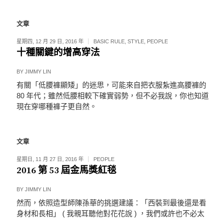
文章
星期四, 12 月 29 日, 2016 年
BASIC RULE
,
STYLE
,
PEOPLE
十種關鍵的增高穿法
BY
JIMMY LIN
有關「低腰褲顯矮」的迷思，可能來自把衣服紮進高腰褲的
80 年代；雖然低腰相較下確實弱勢，但不必我說，你也知道
現在穿哪種褲子更自然。
文章
星期日, 11 月 27 日, 2016 年
PEOPLE
2016 第 53 屆金馬獎紅毯
BY
JIMMY LIN
然而，依照造型師陳孫華的挑選建議：「西裝到最後還是看
身材和長相」 ( 我親耳聽他對花花說 ) ，我們或許也不必太