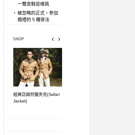
一雙皮鞋這樣挑
被忽略的正式，參加
婚禮的 5 種穿法
SHOP
經典亞麻狩獵夾克(Safari
一對一個人形象諮詢
Jacket)