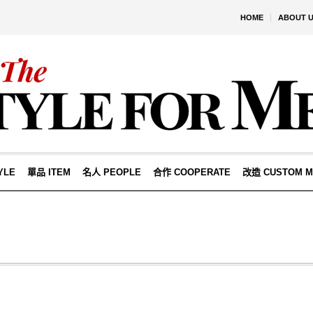
HOME
ABOUT 
YLE
單品 ITEM
名人 PEOPLE
合作 COOPERATE
改造 CUSTOM M