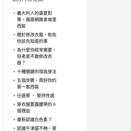
MOST POPULAR
義大利人的盛夏對
策，風靡網路拿坡里
西裝
關於修改衣服，有些
你該先知道的事
為什麼你經常需要，
但老是不敢修改衣
服？
十種關鍵的增高穿法
五個步驟，買好你的
第一套西裝
任達華 ‧ 堅持性感
穿衣服要露腰帶的 6
個理由
重新認識白色素 T
認識牛津還不夠，第