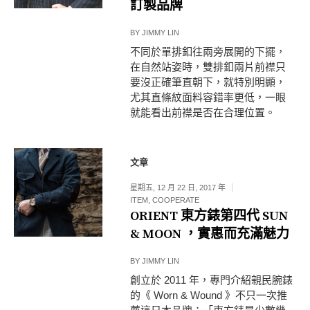
訂製品牌
BY
JIMMY LIN
不同於單排釦往兩旁展開的下擺，
在自然站姿時，雙排釦兩片前襟只
要沒正確筆直朝下，就特別明顯，
尤其直條紋面料容錯率更低，一眼
就能看出前襟是否在合理位置。
文章
星期五, 12 月 22 日, 2017 年
ITEM
,
COOPERATE
ORIENT 東方錶第四代 SUN
& MOON ，實惠而充滿魅力
BY
JIMMY LIN
創立於 2011 年，專門介紹親民腕錶
的《 Worn & Wound 》不只一次推