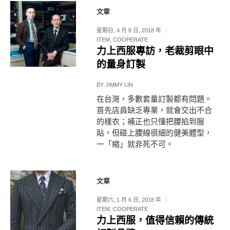
文章
星期日, 4 月 8 日, 2018 年
ITEM
,
COOPERATE
力上西服專訪，老裁剪眼中
的量身訂製
BY
JIMMY LIN
在台灣，多數套量訂製都有問題。
首先店員缺乏專業，就會交出不合
的樣衣；補正也只懂把腰掐到服
貼，但碰上腰線很細的健美體型，
一「縮」就非死不可。
文章
星期六, 1 月 6 日, 2018 年
ITEM
,
COOPERATE
力上西服，值得信賴的傳統