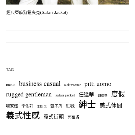
經典亞麻狩獵夾克(Safari Jacket)
一
TAG
business casual
pitti uomo
BRICS
nick wooster
度假
rugged gentleman
任達華
safari jacket
劉德華
紳士
美式休閒
紅毯
張家輝
李佑群
甄子丹
王妃包
義式性感
義式街頭
郭富城