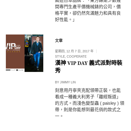
薦這日本品牌：「東方錶是少數幾
間專門生產平價機械錶的公司，價
格平實，卻仍然充滿魅力和具有良
好性能。」
文章
星期四, 12 月 7 日, 2017 年
STYLE
,
COOPERATE
漢神 VIP DAY 義式派對時裝
秀
BY
JIMMY LIN
刻意用丹寧夾克配領帶正裝，也能
看成一種義大利男子「離經叛道」
的方式。而淺色變型蟲 ( paisley ) 領
帶，則是你能想到最花俏的款式之
一。