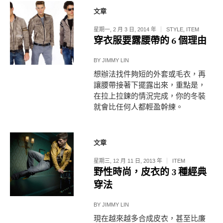
文章
星期一, 2 月 3 日, 2014 年
STYLE
,
ITEM
穿衣服要露腰帶的 6 個理由
BY
JIMMY LIN
想辦法找件夠短的外套或毛衣，再
讓腰帶接著下擺露出來，重點是，
在拉上拉鍊的情況完成，你的冬裝
就會比任何人都輕盈幹練。
文章
星期三, 12 月 11 日, 2013 年
ITEM
野性時尚，皮衣的 3 種經典
穿法
BY
JIMMY LIN
現在越來越多合成皮衣，甚至比廉