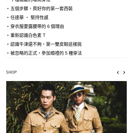
五個步驟，買好你的第一套西裝
任達華 ‧ 堅持性感
穿衣服要露腰帶的 6 個理由
重新認識白色素 T
認識牛津還不夠，第一雙皮鞋這樣挑
被忽略的正式，參加婚禮的 5 種穿法
SHOP