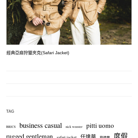
經典亞麻狩獵夾克(Safari Jacket)
一
TAG
business casual
pitti uomo
BRICS
nick wooster
度假
rugged gentleman
任達華
safari jacket
劉德華